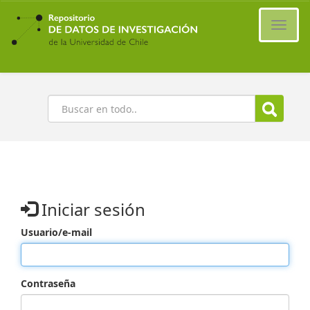
Ir
al
Cambi
contenido
naveg
principal
Buscar
Iniciar sesión
Usuario/e-mail
Contraseña