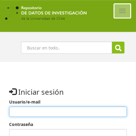
Ir
al
Cambi
contenido
naveg
principal
Buscar
Iniciar sesión
Usuario/e-mail
Contraseña