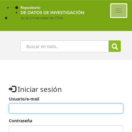
Ir
al
Cambi
contenido
naveg
principal
Buscar
Iniciar sesión
Usuario/e-mail
Contraseña