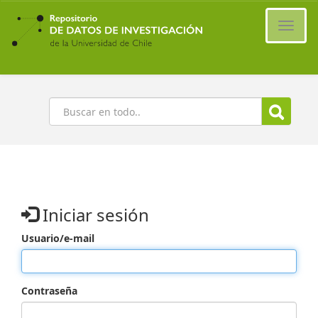
Ir
al
Cambi
contenido
naveg
principal
Buscar
Iniciar sesión
Usuario/e-mail
Contraseña