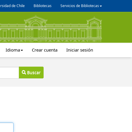
rsidad de Chile
Bibliotecas
Servicios de Bibliotecas
Idioma
Crear cuenta
Iniciar sesión
Buscar