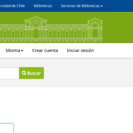
rsidad de Chile
Bibliotecas
Servicios de Bibliotecas
Idioma
Crear cuenta
Iniciar sesión
Buscar