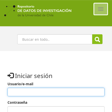
Ir
al
Cambi
contenido
naveg
principal
Buscar
Iniciar sesión
Usuario/e-mail
Contraseña