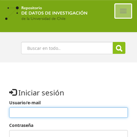
Ir
al
Cambi
contenido
naveg
principal
Buscar
Iniciar sesión
Usuario/e-mail
Contraseña