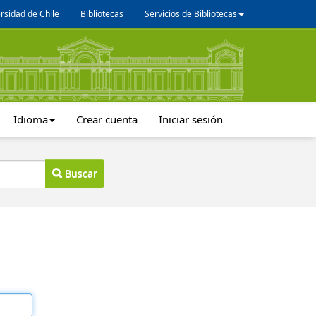
rsidad de Chile
Bibliotecas
Servicios de Bibliotecas
Idioma
Crear cuenta
Iniciar sesión
Buscar