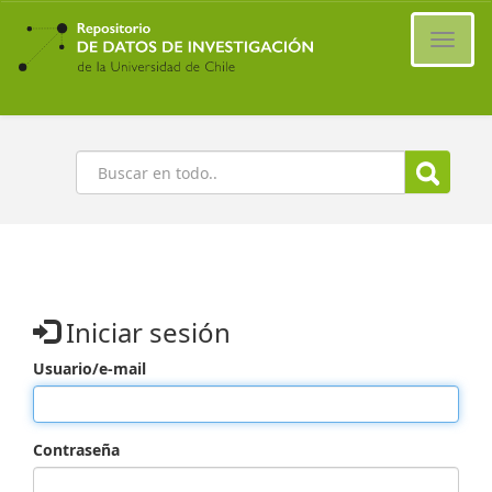
Ir
al
Cambi
contenido
naveg
principal
Buscar
Iniciar sesión
Usuario/e-mail
Contraseña