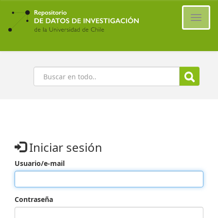
Ir
al
Cambi
contenido
naveg
principal
Buscar
Iniciar sesión
Usuario/e-mail
Contraseña