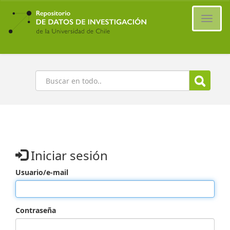
Ir
al
Cambi
contenido
naveg
principal
Buscar
Iniciar sesión
Usuario/e-mail
Contraseña