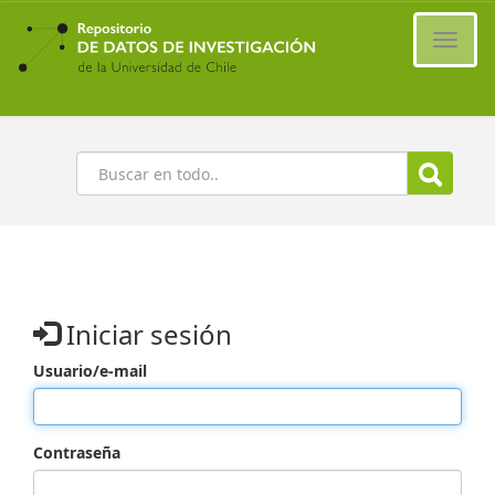
Ir
al
Cambi
contenido
naveg
principal
Buscar
Iniciar sesión
Usuario/e-mail
Contraseña