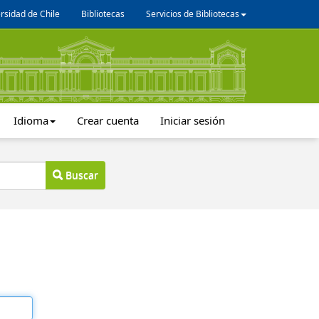
rsidad de Chile
Bibliotecas
Servicios de Bibliotecas
Idioma
Crear cuenta
Iniciar sesión
Buscar