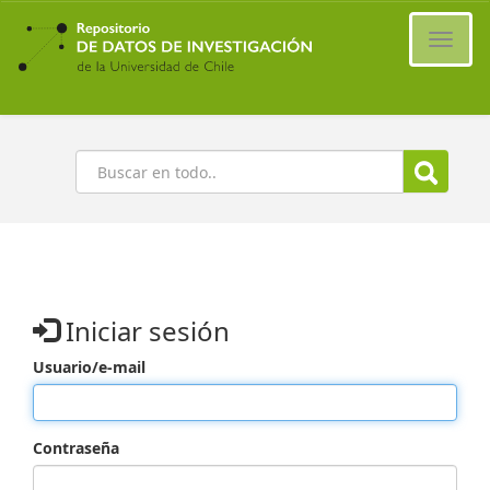
Ir
al
Cambi
contenido
naveg
principal
Buscar
Iniciar sesión
Usuario/e-mail
Contraseña