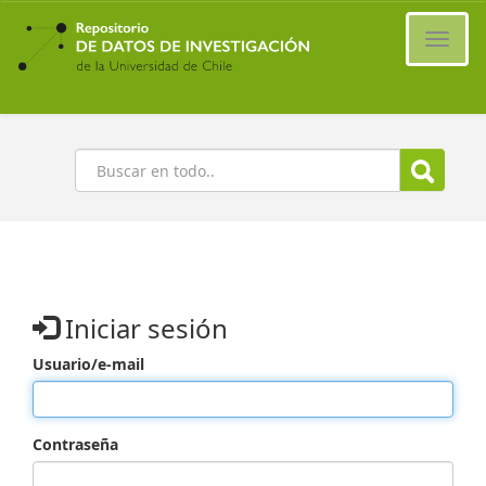
Ir
al
Cambi
contenido
naveg
principal
Buscar
Iniciar sesión
Usuario/e-mail
Contraseña