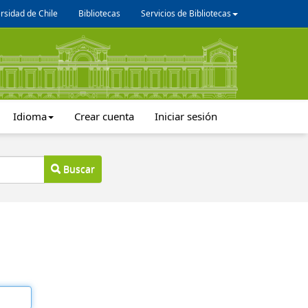
rsidad de Chile
Bibliotecas
Servicios de Bibliotecas
Idioma
Crear cuenta
Iniciar sesión
Buscar