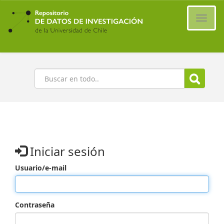
Ir
al
Cambi
contenido
naveg
principal
Buscar
Iniciar sesión
Usuario/e-mail
Contraseña