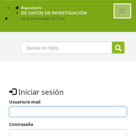
Ir
al
Cambi
contenido
naveg
principal
Buscar
Iniciar sesión
Usuario/e-mail
Contraseña