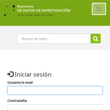
Ir
al
Cambi
contenido
naveg
principal
Buscar
Iniciar sesión
Usuario/e-mail
Contraseña