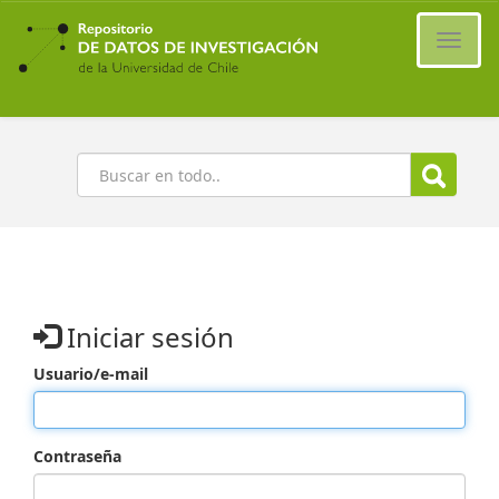
Ir
al
Cambi
contenido
naveg
principal
Buscar
Iniciar sesión
Usuario/e-mail
Contraseña