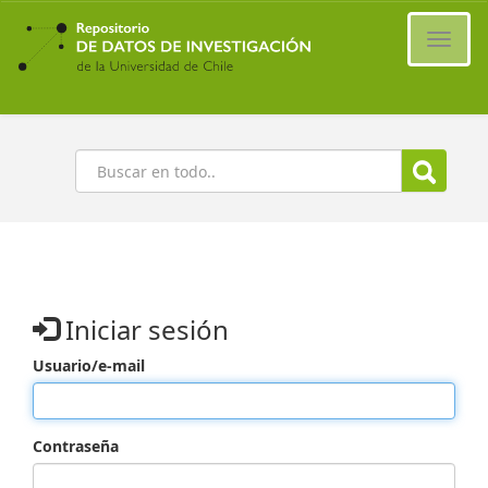
Ir
al
Cambi
contenido
naveg
principal
Buscar
Iniciar sesión
Usuario/e-mail
Contraseña