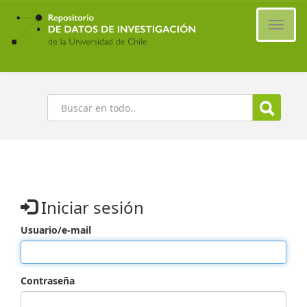
Ir
al
Cambi
contenido
naveg
principal
Buscar
Iniciar sesión
Usuario/e-mail
Contraseña