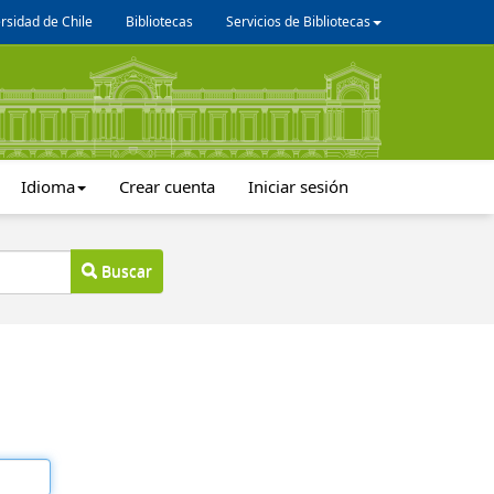
rsidad de Chile
Bibliotecas
Servicios de Bibliotecas
Idioma
Crear cuenta
Iniciar sesión
Buscar