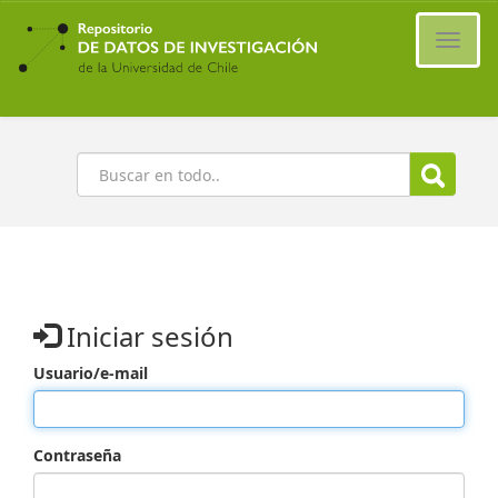
Ir
al
Cambi
contenido
naveg
principal
Buscar
Iniciar sesión
Usuario/e-mail
Contraseña