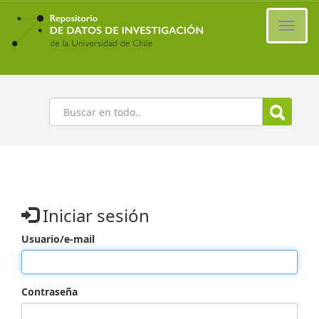
Ir
al
Cambi
contenido
naveg
principal
Buscar
Iniciar sesión
Usuario/e-mail
Contraseña