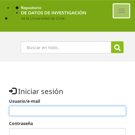
Ir
al
Cambi
contenido
naveg
principal
Buscar
Iniciar sesión
Usuario/e-mail
Contraseña