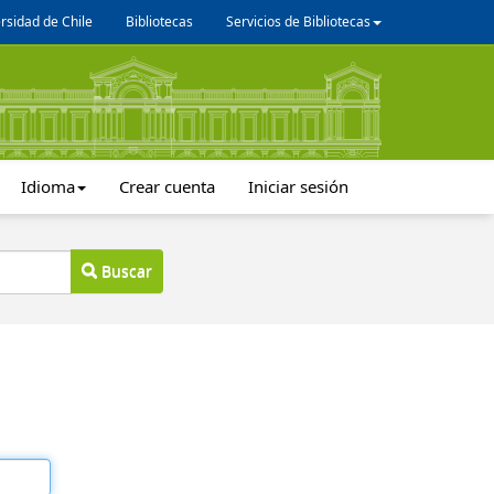
rsidad de Chile
Bibliotecas
Servicios de Bibliotecas
Idioma
Crear cuenta
Iniciar sesión
Buscar