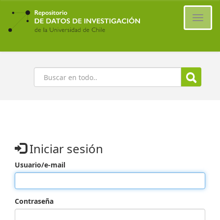
Ir
al
Cambi
contenido
naveg
principal
Buscar
Iniciar sesión
Usuario/e-mail
Contraseña