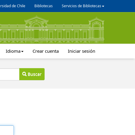
rsidad de Chile
Bibliotecas
Servicios de Bibliotecas
Idioma
Crear cuenta
Iniciar sesión
Buscar