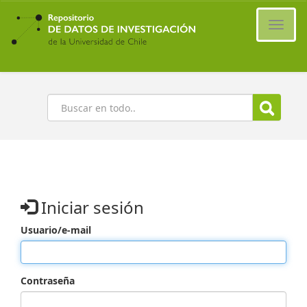
Ir
al
Cambi
contenido
naveg
principal
Buscar
Iniciar sesión
Usuario/e-mail
Contraseña