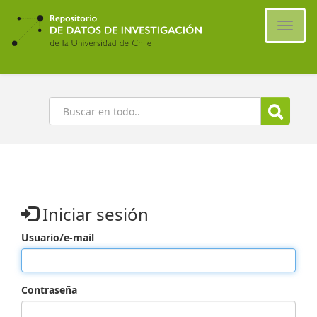
Ir
al
Cambi
contenido
naveg
principal
Buscar
Iniciar sesión
Usuario/e-mail
Contraseña