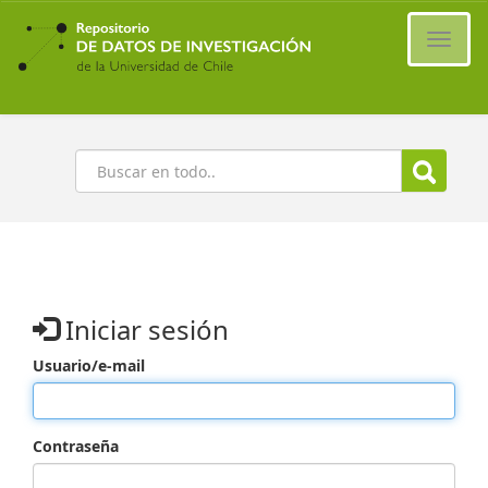
Ir
al
Cambi
contenido
naveg
principal
Buscar
Iniciar sesión
Usuario/e-mail
Contraseña