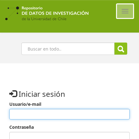
Ir
al
Cambi
contenido
naveg
principal
Buscar
Iniciar sesión
Usuario/e-mail
Contraseña