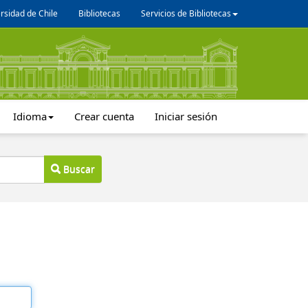
rsidad de Chile
Bibliotecas
Servicios de Bibliotecas
Idioma
Crear cuenta
Iniciar sesión
Buscar