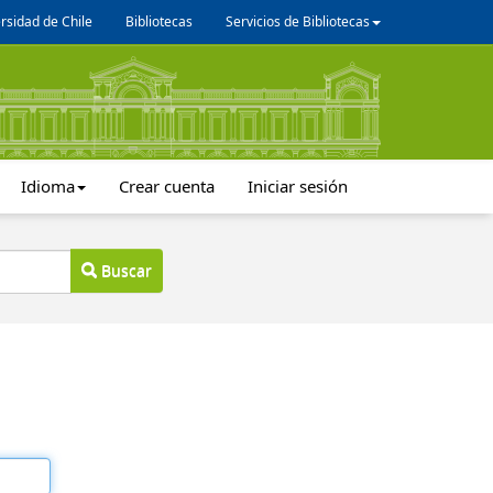
rsidad de Chile
Bibliotecas
Servicios de Bibliotecas
Idioma
Crear cuenta
Iniciar sesión
Buscar