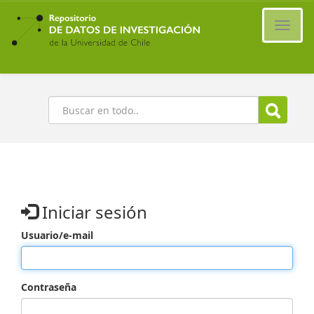
Ir
al
Cambi
contenido
naveg
principal
Buscar
Iniciar sesión
Usuario/e-mail
Contraseña