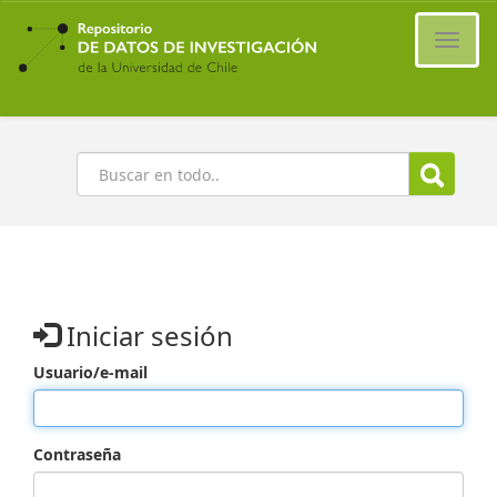
Ir
al
Cambi
contenido
naveg
principal
Buscar
Iniciar sesión
Usuario/e-mail
Contraseña