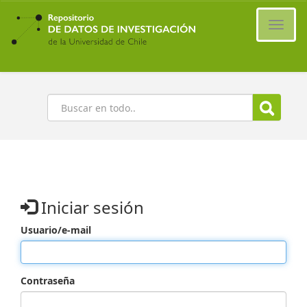
Ir
al
Cambi
contenido
naveg
principal
Buscar
Iniciar sesión
Usuario/e-mail
Contraseña