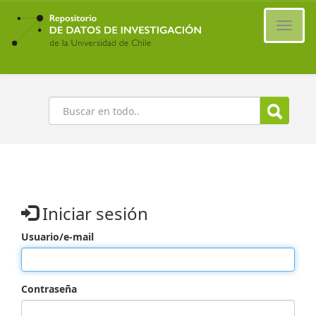
Ir
al
Cambi
contenido
naveg
principal
Buscar
Iniciar sesión
Usuario/e-mail
Contraseña