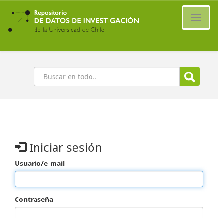
Ir
al
Cambi
contenido
naveg
principal
Buscar
Iniciar sesión
Usuario/e-mail
Contraseña