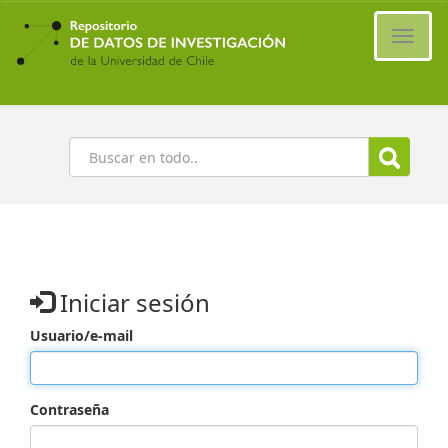
Ir
al
Cambi
contenido
naveg
principal
Buscar
Iniciar sesión
Usuario/e-mail
Contraseña