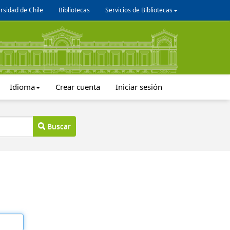
rsidad de Chile
Bibliotecas
Servicios de Bibliotecas
Idioma
Crear cuenta
Iniciar sesión
Buscar