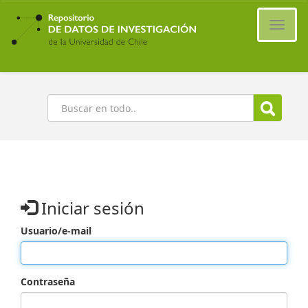
Ir
al
Cambi
contenido
naveg
principal
Buscar
Iniciar sesión
Usuario/e-mail
Contraseña