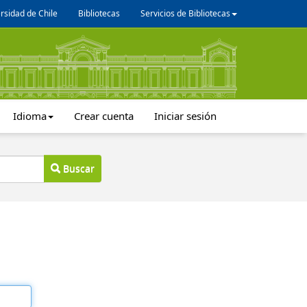
rsidad de Chile
Bibliotecas
Servicios de Bibliotecas
Idioma
Crear cuenta
Iniciar sesión
Buscar