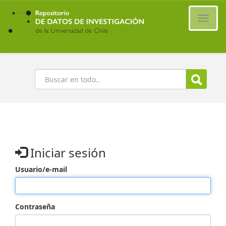
Ir
al
Cambi
contenido
naveg
principal
Buscar
Iniciar sesión
Usuario/e-mail
Contraseña