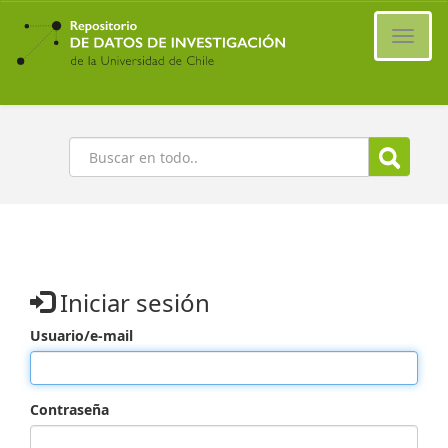
Ir
al
Cambi
contenido
naveg
principal
Buscar
Iniciar sesión
Usuario/e-mail
Contraseña