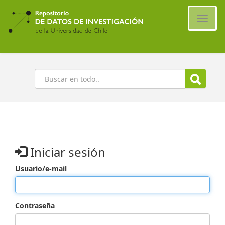
Ir
al
Cambi
contenido
naveg
principal
Buscar
Iniciar sesión
Usuario/e-mail
Contraseña