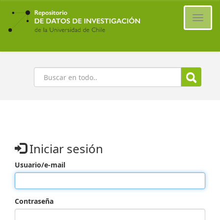
Ir
al
Cambi
contenido
naveg
principal
Buscar
Iniciar sesión
Usuario/e-mail
Contraseña