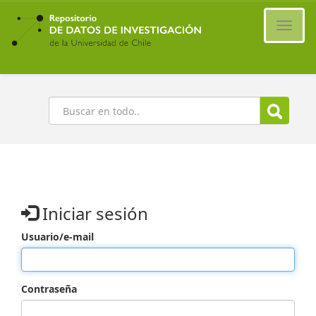
Ir
al
Cambi
contenido
naveg
principal
Buscar
Iniciar sesión
Usuario/e-mail
Contraseña